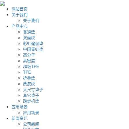
网站首页
关于我们
关于我们
产品中心
普通垫
双面纹
彩虹瑜伽垫
中国青蛙垫
高分子
高密度
超级TPE
TPE
折叠垫
麂皮纹
大尺寸垫子
其它垫子
跑步机垫
应用场景
应用场景
新闻资讯
公司新闻