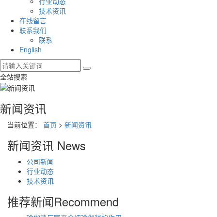
行业动态
技术资讯
在线留言
联系我们
联系
English
全站搜索
新闻资讯
当前位置：
首页
>
新闻资讯
新闻资讯
News
公司新闻
行业动态
技术资讯
推荐新闻
Recommend